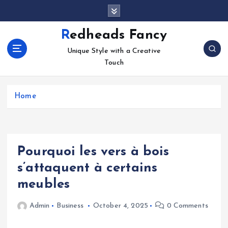
S
k
i
Redheads Fancy
p
Unique Style with a Creative
t
Touch
o
c
o
Home
n
t
e
n
t
Pourquoi les vers à bois
s’attaquent à certains
meubles
Admin
Business
October 4, 2025
0 Comments