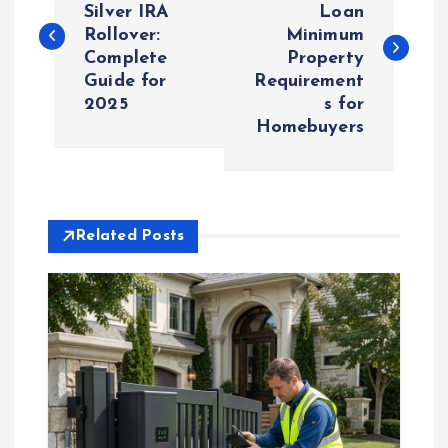
Silver IRA
Loan
Rollover:
Minimum
s
Complete
Property
Guide for
Requirement
t
2025
s for
Homebuyers
n
a
v
Related Posts
i
g
a
t