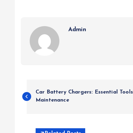
Admin
P
Car Battery Chargers: Essential Tools
o
Maintenance
s